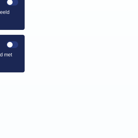
deeld
ld met