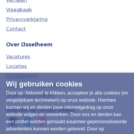
Verhalen
Vraagbaak
Privacyverklaring
Contact
Over IJsselheem
Vacatures
Locaties
Zorgdiensten
Wij gebruiken cookies
Algemene Voorwaarden
Door op 'Akkoord' te klikken, accepteer je alle cookies (en
Duurzame ambities
vergelijkbare technieken) op onze website. Hiermee
kunnen wij en derden jouw internetgedrag op onze
Volg ons op sociale media:
website volgen en verwerken. Door ons en derden kan
een profiel worden gemaakt waarmee gepersonaliseerde
advertenties kunnen worden getoond. Door op