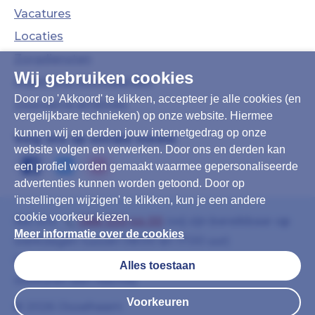
Vacatures
Locaties
Zorgdiensten
Wij gebruiken cookies
Algemene Voorwaarden
Door op 'Akkoord' te klikken, accepteer je alle cookies (en
Duurzame ambities
vergelijkbare technieken) op onze website. Hiermee
kunnen wij en derden jouw internetgedrag op onze
Volg ons op sociale media:
website volgen en verwerken. Door ons en derden kan
een profiel worden gemaakt waarmee gepersonaliseerde
advertenties kunnen worden getoond. Door op
'instellingen wijzigen' te klikken, kun je een andere
cookie voorkeur kiezen.
Bel ons:
088-339 44 00
(wij zijn bereikbaar op
Meer informatie over de cookies
werkdagen tussen 08:00 en 17:00 uur)
Of mail:
info@ijsselheem.nl
(u krijgt binnen 8
Alles toestaan
werkuren een reactie)
Voorkeuren
© 2026 IJsselheem