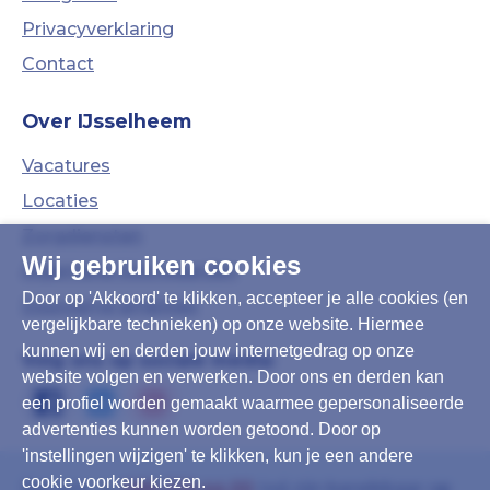
Privacyverklaring
Contact
Over IJsselheem
Vacatures
Locaties
Zorgdiensten
Wij gebruiken cookies
Algemene Voorwaarden
Door op 'Akkoord' te klikken, accepteer je alle cookies (en
Duurzame ambities
vergelijkbare technieken) op onze website. Hiermee
kunnen wij en derden jouw internetgedrag op onze
Volg ons op sociale media:
website volgen en verwerken. Door ons en derden kan
een profiel worden gemaakt waarmee gepersonaliseerde
advertenties kunnen worden getoond. Door op
'instellingen wijzigen' te klikken, kun je een andere
cookie voorkeur kiezen.
Bel ons:
088-339 44 00
(wij zijn bereikbaar op