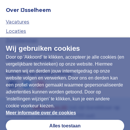
Over IJsselheem
Vacatures
Locaties
Zorgdiensten
Wij gebruiken cookies
Algemene Voorwaarden
Door op 'Akkoord' te klikken, accepteer je alle cookies (en
Duurzame ambities
vergelijkbare technieken) op onze website. Hiermee
kunnen wij en derden jouw internetgedrag op onze
Volg ons op sociale media:
website volgen en verwerken. Door ons en derden kan
een profiel worden gemaakt waarmee gepersonaliseerde
advertenties kunnen worden getoond. Door op
'instellingen wijzigen' te klikken, kun je een andere
cookie voorkeur kiezen.
Bel ons:
088-339 44 00
(wij zijn bereikbaar op
Meer informatie over de cookies
werkdagen tussen 08:00 en 17:00 uur)
Of mail:
info@ijsselheem.nl
(u krijgt binnen 8
Alles toestaan