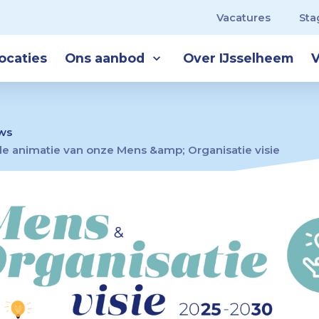
Vacatures
Sta
ocaties
Ons aanbod
Over IJsselheem
V
ws
e animatie van onze Mens &amp; Organisatie visie