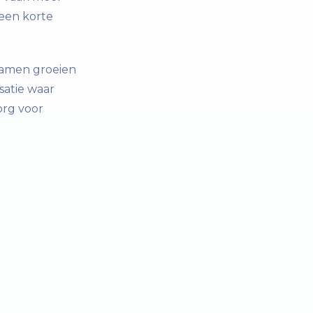
een korte
 Samen groeien
satie waar
org voor