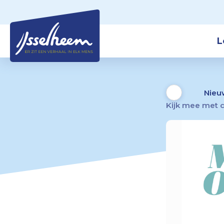
L
Nieu
Kijk mee met d