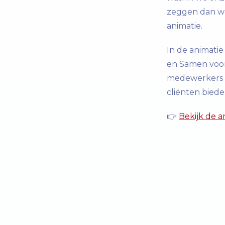
zeggen dan wo
animatie.
In de animatie
en Samen voor
medewerkers z
cliënten bieden
👉
Bekijk de an