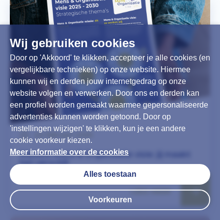
Wij gebruiken cookies
Door op 'Akkoord' te klikken, accepteer je alle cookies (en
vergelijkbare technieken) op onze website. Hiermee
kunnen wij en derden jouw internetgedrag op onze
website volgen en verwerken. Door ons en derden kan
een profiel worden gemaakt waarmee gepersonaliseerde
advertenties kunnen worden getoond. Door op
'instellingen wijzigen' te klikken, kun je een andere
24 februari 2025
cookie voorkeur kiezen.
Meer informatie over de cookies
Nieuwe Mens & Organisatie visie: jij maakt
het verschil!
Alles toestaan
LEES MEER
Voorkeuren