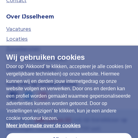
Contact
Over IJsselheem
Vacatures
Locaties
Zorgdiensten
Wij gebruiken cookies
Algemene Voorwaarden
Door op 'Akkoord' te klikken, accepteer je alle cookies (en
Duurzame ambities
vergelijkbare technieken) op onze website. Hiermee
kunnen wij en derden jouw internetgedrag op onze
Volg ons op sociale media:
website volgen en verwerken. Door ons en derden kan
een profiel worden gemaakt waarmee gepersonaliseerde
advertenties kunnen worden getoond. Door op
'instellingen wijzigen' te klikken, kun je een andere
cookie voorkeur kiezen.
Bel ons:
088-339 44 00
(wij zijn bereikbaar op
Meer informatie over de cookies
werkdagen tussen 08:00 en 17:00 uur)
Of mail:
info@ijsselheem.nl
(u krijgt binnen 8