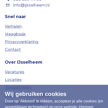
info@ijsselheem.nl
Snel naar
Verhalen
Vraagbaak
Privacyverklaring
Contact
Over IJsselheem
Vacatures
Locaties
Zorgdiensten
Wij gebruiken cookies
Algemene Voorwaarden
Door op 'Akkoord' te klikken, accepteer je alle cookies (en
Duurzame ambities
vergelijkbare technieken) op onze website. Hiermee