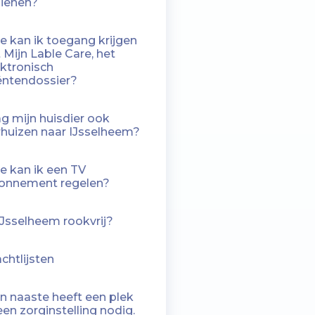
dienen?
e kan ik toegang krijgen
 Mijn Lable Care, het
ektronisch
iëntendossier?
g mijn huisdier ook
rhuizen naar IJsselheem?
e kan ik een TV
onnement regelen?
 IJsselheem rookvrij?
chtlijsten
jn naaste heeft een plek
een zorginstelling nodig.