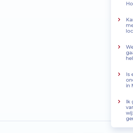
Ho
Ka
me
lo
Wen
ga
he
Is 
on
in
Ik
va
wi
ge