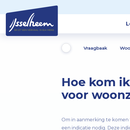
L
Vraagbaak
Woo
Hoe kom ik
voor woon
Om in aanmerking te komen v
een indicatie nodig. Deze ind