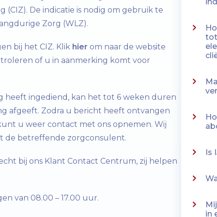
in
 (CIZ). De indicatie is nodig om gebruik te
angdurige Zorg (WLZ).
Ho
tot
el
n bij het CIZ. Klik
hier
om naar de website
cl
ntroleren of u in aanmerking komt voor
Ma
ve
g heeft ingediend, kan het tot 6 weken duren
ng afgeeft. Zodra u bericht heeft ontvangen
Ho
 kunt u weer contact met ons opnemen. Wij
ab
t de betreffende zorgconsulent.
Is
cht bij ons Klant Contact Centrum, zij helpen
Wa
gen van 08.00 – 17.00 uur.
Mi
in 