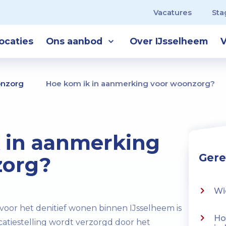
Vacatures
Sta
ocaties
Ons aanbod
Over IJsselheem
V
nzorg
Hoe kom ik in aanmerking voor woonzorg?
 in aanmerking
Gere
zorg?
Wi
oor het denitief wonen binnen IJsselheem is
Ho
icatiestelling wordt verzorgd door het