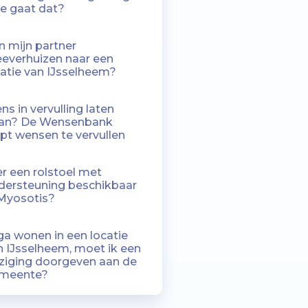
e gaat dat?
n mijn partner
everhuizen naar een
catie van IJsselheem?
s in vervulling laten
an? De Wensenbank
lpt wensen te vervullen
er een rolstoel met
dersteuning beschikbaar
 Myosotis?
 ga wonen in een locatie
n IJsselheem, moet ik een
jziging doorgeven aan de
meente?