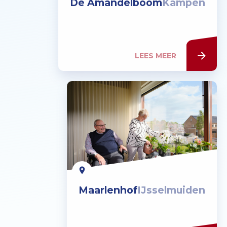
De Amandelboom
Kampen
LEES MEER
Maarlenhof
IJsselmuiden