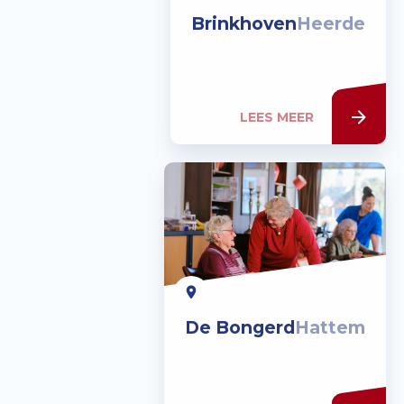
Brinkhoven
Heerde
LEES MEER
De Bongerd
Hattem