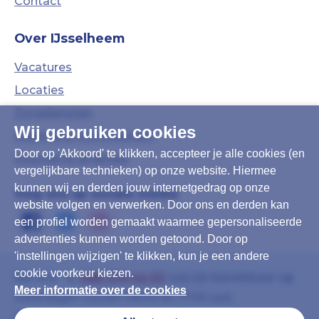
Contact
Over IJsselheem
Vacatures
Locaties
Zorgdiensten
Wij gebruiken cookies
Algemene Voorwaarden
Door op 'Akkoord' te klikken, accepteer je alle cookies (en
Duurzame ambities
vergelijkbare technieken) op onze website. Hiermee
kunnen wij en derden jouw internetgedrag op onze
Volg ons op sociale media:
website volgen en verwerken. Door ons en derden kan
een profiel worden gemaakt waarmee gepersonaliseerde
advertenties kunnen worden getoond. Door op
'instellingen wijzigen' te klikken, kun je een andere
cookie voorkeur kiezen.
Bel ons:
088-339 44 00
(wij zijn bereikbaar op
Meer informatie over de cookies
werkdagen tussen 08:00 en 17:00 uur)
Of mail:
info@ijsselheem.nl
(u krijgt binnen 8